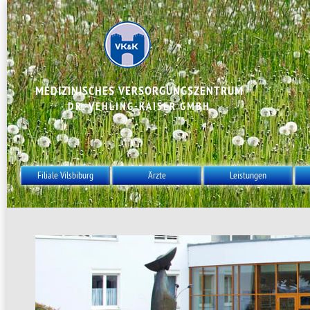
MEDIZINISCHES VERSORGUNGSZENTRUM
DR. VEHLING-KAISER GMBH
Filiale Vilsbiburg
Ärzte
Leistungen